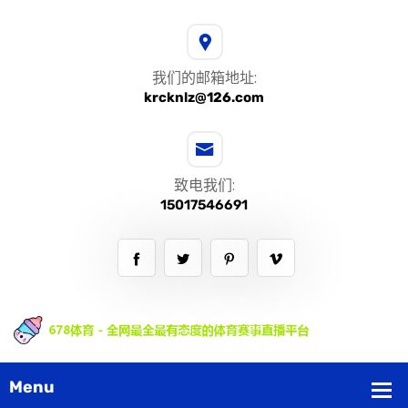
我们的邮箱地址:
krcknlz@126.com
致电我们:
15017546691