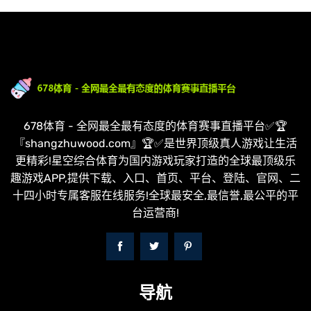
678体育 - 全网最全最有态度的体育赛事直播平台✅🏆
『shangzhuwood.com』🏆✅是世界顶级真人游戏让生活
更精彩!星空综合体育为国内游戏玩家打造的全球最顶级乐
趣游戏APP,提供下载、入口、首页、平台、登陆、官网、二
十四小时专属客服在线服务!全球最安全,最信誉,最公平的平
台运营商!
导航