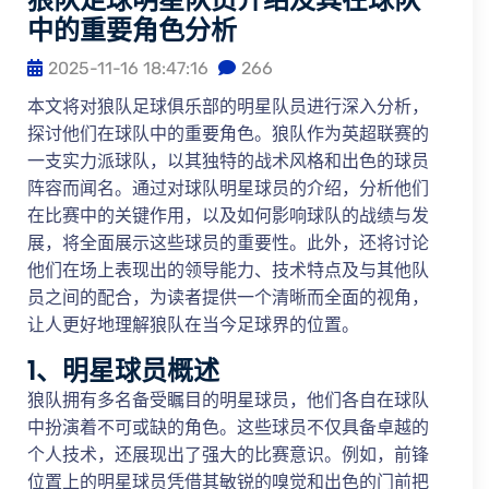
中的重要角色分析
2025-11-16 18:47:16
266
本文将对狼队足球俱乐部的明星队员进行深入分析，
探讨他们在球队中的重要角色。狼队作为英超联赛的
一支实力派球队，以其独特的战术风格和出色的球员
阵容而闻名。通过对球队明星球员的介绍，分析他们
在比赛中的关键作用，以及如何影响球队的战绩与发
展，将全面展示这些球员的重要性。此外，还将讨论
他们在场上表现出的领导能力、技术特点及与其他队
员之间的配合，为读者提供一个清晰而全面的视角，
让人更好地理解狼队在当今足球界的位置。
1、明星球员概述
狼队拥有多名备受瞩目的明星球员，他们各自在球队
中扮演着不可或缺的角色。这些球员不仅具备卓越的
个人技术，还展现出了强大的比赛意识。例如，前锋
位置上的明星球员凭借其敏锐的嗅觉和出色的门前把