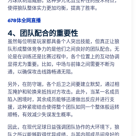
为球队制造威胁。这种多元化且互补性的技术特点，
使得狼队整体实力更加均衡，提高了胜率。
678体全网直播
4、团队配合的重要性
虽然每位明星玩家都具备个人突出技能，但真正让狼
队形成整体竞争力的是他们之间良好的团队配合。无
论是在训练还是比赛过程中，各个位置上的互动协调
显得尤为重要。比如，中场与前锋之间需要不断沟
通，以确保攻击线路畅通无阻。
另外，在防守端，各个后卫之间要建立默契，通过相
互掩护和轮换来抵挡对方攻击。此外，当某一名成员
陷入困境时，其余成员能够迅速做出反应并进行支
援，这种紧密结合使得整个团队如同一个整体般运转
顺畅，有效减少失误发生概率。
因此，在现代足球日益强调团队协作的大环境下，狼
队之所以能够取得优异成绩，与其内部成员间良好的