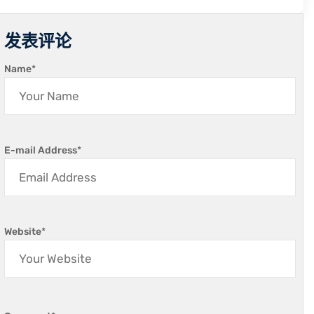
发表评论
Name
*
E-mail Address
*
Website
*