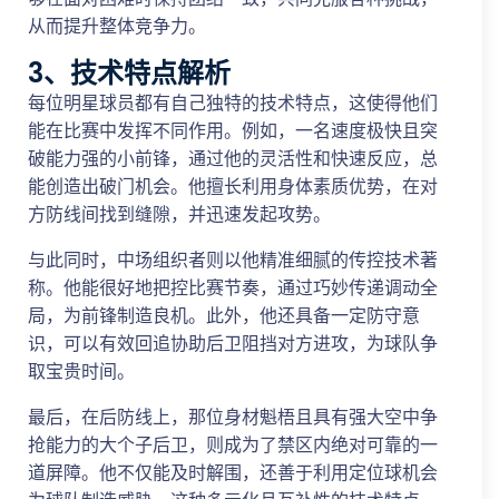
从而提升整体竞争力。
3、技术特点解析
每位明星球员都有自己独特的技术特点，这使得他们
能在比赛中发挥不同作用。例如，一名速度极快且突
破能力强的小前锋，通过他的灵活性和快速反应，总
能创造出破门机会。他擅长利用身体素质优势，在对
方防线间找到缝隙，并迅速发起攻势。
与此同时，中场组织者则以他精准细腻的传控技术著
称。他能很好地把控比赛节奏，通过巧妙传递调动全
局，为前锋制造良机。此外，他还具备一定防守意
识，可以有效回追协助后卫阻挡对方进攻，为球队争
取宝贵时间。
最后，在后防线上，那位身材魁梧且具有强大空中争
抢能力的大个子后卫，则成为了禁区内绝对可靠的一
道屏障。他不仅能及时解围，还善于利用定位球机会