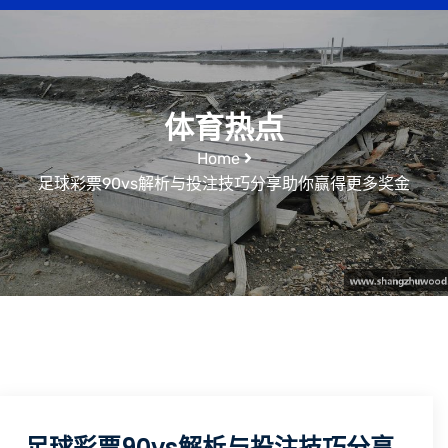
体育热点
Home
足球彩票90vs解析与投注技巧分享助你赢得更多奖金
足球彩票90vs解析与投注技巧分享