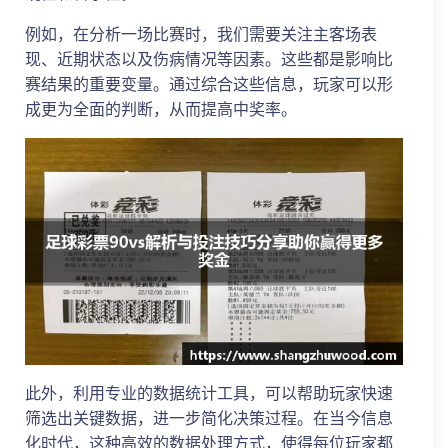
例如，在分析一场比赛时，我们需要关注主客场表
现、近期状态以及伤病情况等因素。这些都是影响比
赛结果的重要变量。通过综合这些信息，玩家可以形
成更为全面的判断，从而提高中奖率。
此外，利用专业的数据统计工具，可以帮助玩家快速
筛选出关键数据，进一步简化决策过程。在当今信息
化时代，这种高效的数据处理方式，使得每位玩家都