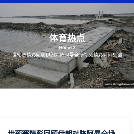
体育热点
Home
世预赛精彩回顾伊朗对阵阿曼全场视频精彩瞬间集锦
世预赛精彩回顾伊朗对阵阿曼全场