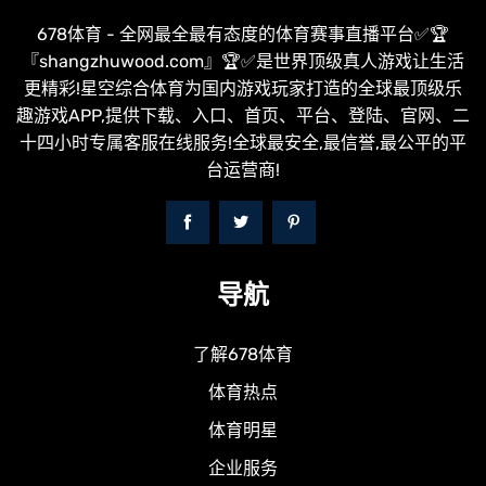
678体育 - 全网最全最有态度的体育赛事直播平台✅🏆
『shangzhuwood.com』🏆✅是世界顶级真人游戏让生活
更精彩!星空综合体育为国内游戏玩家打造的全球最顶级乐
趣游戏APP,提供下载、入口、首页、平台、登陆、官网、二
十四小时专属客服在线服务!全球最安全,最信誉,最公平的平
台运营商!
导航
了解678体育
体育热点
体育明星
企业服务