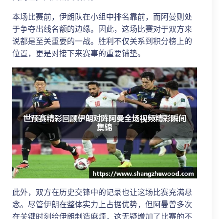
本场比赛前，伊朗队在小组中排名靠前，而阿曼则处
于争夺出线名额的边缘。因此，这场比赛对于双方来
说都是至关重要的一战。胜利不仅关系到积分榜上的
位置，更是对接下来赛事的重要铺垫。
此外，双方在历史交锋中的记录也让这场比赛充满悬
念。尽管伊朗在整体实力上占据优势，但阿曼曾多次
在关键时刻给伊朗制造麻烦，这无疑增加了比赛的不