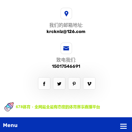
我们的邮箱地址:
krcknlz@126.com
致电我们:
15017546691