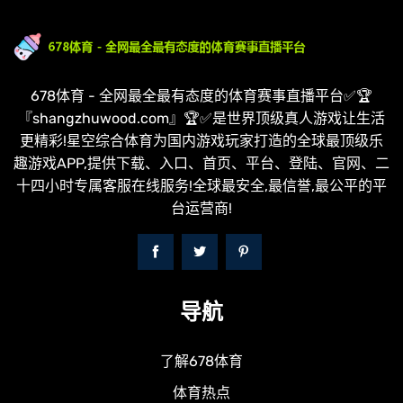
678体育 - 全网最全最有态度的体育赛事直播平台✅🏆
『shangzhuwood.com』🏆✅是世界顶级真人游戏让生活
更精彩!星空综合体育为国内游戏玩家打造的全球最顶级乐
趣游戏APP,提供下载、入口、首页、平台、登陆、官网、二
十四小时专属客服在线服务!全球最安全,最信誉,最公平的平
台运营商!
导航
了解678体育
体育热点