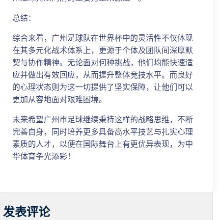
总结：
综合来看，广州足球队在世界杯中的灵活性不仅体现
在其多元化战术体系上，更源于个体及团队间深厚默
契与协作精神。无论面对何种挑战，他们均能快速适
应并做出有效回应，从而提升整体竞技水平。而良好
的心理状态则为这一切提供了坚实保障，让他们可以
更加从容地面对艰难困境。
未来希望广州市足球继续秉持这样的战略思维，不断
完善自身，同时培养更多具备高水平技艺与扎实心理
素质的人才，以便在国际舞台上有更优异表现，为中
华体育争光添彩！
发表评论