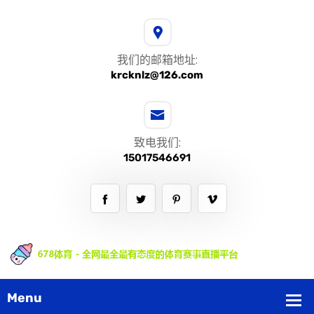
我们的邮箱地址:
krcknlz@126.com
致电我们:
15017546691