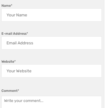
Name
*
E-mail Address
*
Website
*
Comment
*