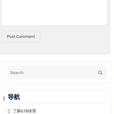
Post Comment
导航
了解678体育