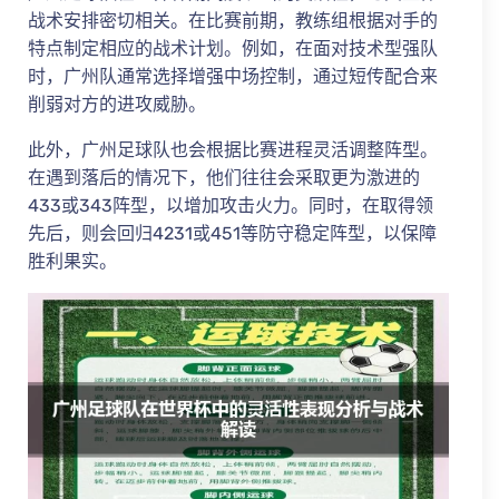
战术安排密切相关。在比赛前期，教练组根据对手的
特点制定相应的战术计划。例如，在面对技术型强队
时，广州队通常选择增强中场控制，通过短传配合来
削弱对方的进攻威胁。
此外，广州足球队也会根据比赛进程灵活调整阵型。
在遇到落后的情况下，他们往往会采取更为激进的
433或343阵型，以增加攻击火力。同时，在取得领
先后，则会回归4231或451等防守稳定阵型，以保障
胜利果实。