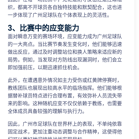
织，都离不开球员各自独特技能和默契配合，这也进
一步体现了广州足球队在个体表现上的灵活性。
3、比赛中的应变能力
面对瞬息万变的赛场环境，应变能力成为广州足球队
的一大亮点。当比赛节奏发生变化时，他们能够迅速
做出反应，通过及时调整站位和换人策略来适应新的
局势。例如，当发现对方防线出现漏洞时，他们会立
即加强前压，以期迅速抓住机会。
此外，在遭遇意外情况如主力受伤或红黄牌停赛时，
教练团队也展现出较高水平的临场指挥。他们能够根
据替补球员特点进行合理布置，有效弥补人员流失带
来的影响。这种随机应变不仅仅依赖于教练，也需要
全体成员具备较强的理解与执行力。
因此，广州市足球队在世界杯上的表现，不单纯依靠
固定战术，更加注重动态调整与合作精神，这使得他