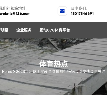
我们的邮箱地址:
致电我们:
krcknlz@126.com
15017546691
育明星
企业服务
互动678体育平台
体育热点
Home
2023年足球明星转会身价排行榜揭晓引发热议与关注