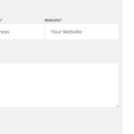
s
*
Website
*