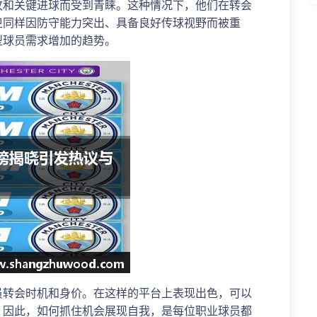
攻和关键进球而受到青睐。这种情况下，他们在转会
卫同样因防守能力突出、具备良好传球视野而被重
型球员需求增加的趋势。
员转会时机和身价。在这样的平台上表现出色，可以
。因此，如何抓住机会展现自我，是每位职业球员都