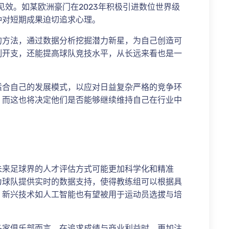
见效。如某欧洲豪门在2023年积极引进数位世界级
种对短期成果迫切追求心理。
的方法，通过数据分析挖掘潜力新星，为自己创造可
制开支，还能提高球队竞技水平，从长远来看也是一
适合自己的发展模式，以应对日益复杂严格的竞争环
，而这也将决定他们是否能够继续维持自己在行业中
未来足球界的人才评估方式可能更加科学化和精准
为球队提供实时的数据支持，使得教练组可以根据具
，新兴技术如人工智能也有望被用于运动员选拔与培
各家俱乐部而言，在追求成绩与商业利益时，更加注