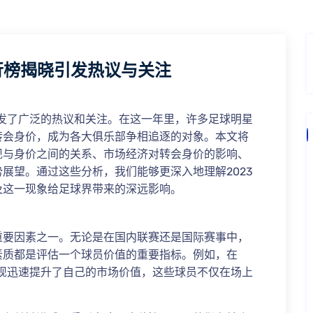
行榜揭晓引发热议与关注
引发了广泛的热议和关注。在这一年里，许多足球明星
转会身价，成为各大俱乐部争相追逐的对象。本文将
现与身价之间的关系、市场经济对转会身价的影响、
展望。通过这些分析，我们能够更深入地理解2023
及这一现象给足球界带来的深远影响。
重要因素之一。无论是在国内联赛还是国际赛事中，
素质都是评估一个球员价值的重要指标。例如，在
表现迅速提升了自己的市场价值，这些球员不仅在场上
。