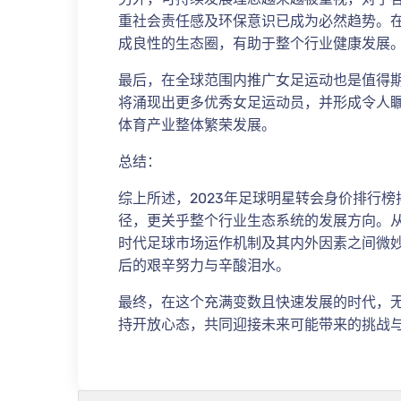
重社会责任感及环保意识已成为必然趋势。
成良性的生态圈，有助于整个行业健康发展
最后，在全球范围内推广女足运动也是值得
将涌现出更多优秀女足运动员，并形成令人
体育产业整体繁荣发展。
总结：
综上所述，2023年足球明星转会身价排行
径，更关乎整个行业生态系统的发展方向。
时代足球市场运作机制及其内外因素之间微
后的艰辛努力与辛酸泪水。
最终，在这个充满变数且快速发展的时代，
持开放心态，共同迎接未来可能带来的挑战