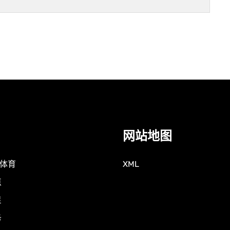
网站地图
8体育
XML
点
星
务