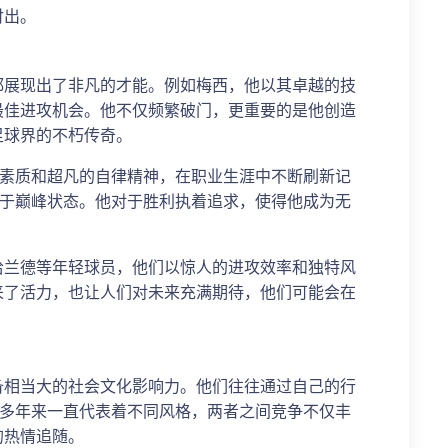
付出。
都展现出了非凡的才能。例如梅西，他以其卓越的技
最佳进攻机会。他不仅频繁破门，更重要的是他创造
足球界的不朽传奇。
体素质和超凡的自律精神，在职业生涯中不断刷新记
处于巅峰状态。他对于胜利执着追求，使得他成为无
哈兰德等年轻球员，他们以惊人的进攻效率和独特风
来了活力，也让人们对未来充满期待，他们可能会在
备相当大的社会文化影响力。他们往往通过自己的行
罗多年来一直代表着不同风格，两者之间竞争不仅丰
的热情追随。