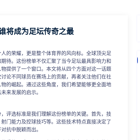
谁将成为足坛传奇之最
个人的荣耀，更是整个体育界的风向标。全球顶尖足
和期待。这份榜单不仅汇聚了当今足坛最具影响力和
人物提供了一个窗口。本文将从四个方面对这一话题
次讨论不同球员在赛场上的贡献，再者关注他们在社
人物的崛起。通过这些角度，我们希望能够更全面地
坛未来发展的启示。
分，评选标准是我们理解这份榜单的关键。首先，技
、射门能力及控球技巧等。这些技术特点直接决定了
平对抗中脱颖而出。