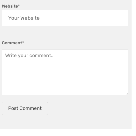
Website
*
Comment
*
Post Comment