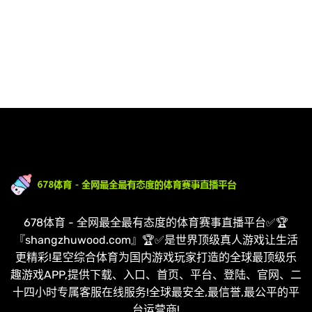
678体育 - 全网最全最有态度的体育赛事直播平台✅🏆
『shangzhuwood.com』🏆✅是世界顶级真人游戏让生活
更精彩!星空综合体育为国内游戏玩家打造的全球最顶级乐
趣游戏APP,提供下载、入口、首页、平台、登陆、官网、二
十四小时专属客服在线服务!全球最安全,最信誉,最公平的平
台运营商!