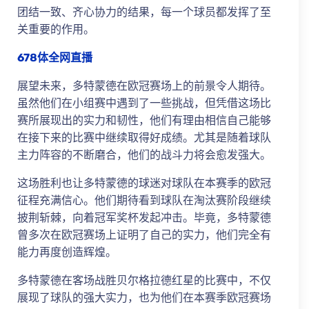
团结一致、齐心协力的结果，每一个球员都发挥了至
关重要的作用。
678体全网直播
展望未来，多特蒙德在欧冠赛场上的前景令人期待。
虽然他们在小组赛中遇到了一些挑战，但凭借这场比
赛所展现出的实力和韧性，他们有理由相信自己能够
在接下来的比赛中继续取得好成绩。尤其是随着球队
主力阵容的不断磨合，他们的战斗力将会愈发强大。
这场胜利也让多特蒙德的球迷对球队在本赛季的欧冠
征程充满信心。他们期待看到球队在淘汰赛阶段继续
披荆斩棘，向着冠军奖杯发起冲击。毕竟，多特蒙德
曾多次在欧冠赛场上证明了自己的实力，他们完全有
能力再度创造辉煌。
多特蒙德在客场战胜贝尔格拉德红星的比赛中，不仅
展现了球队的强大实力，也为他们在本赛季欧冠赛场