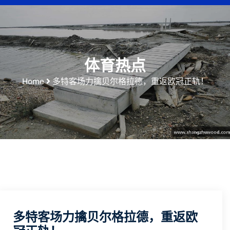
体育热点
Home
多特客场力擒贝尔格拉德，重返欧冠正轨！
多特客场力擒贝尔格拉德，重返欧