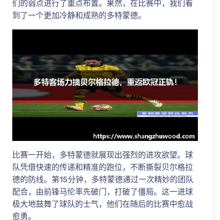
们的弱点进行了重点布置。果然，在比赛中，我们看
到了一个更加冷静和成熟的多特蒙德。
比赛一开始，多特蒙德就展现出强烈的进攻欲望。球
队凭借快速的传递和精准的跑位，不断撕裂贝尔格拉
德的防线。第15分钟，多特蒙德通过一次精妙的团队
配合，由前锋马伦率先破门，打破了僵局。这一进球
极大地鼓舞了球队的士气，他们在随后的比赛中愈战
愈勇。