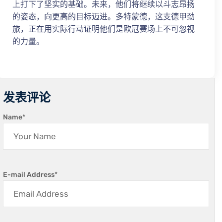
上打下了坚实的基础。未来，他们将继续以斗志昂扬
的姿态，向更高的目标迈进。多特蒙德，这支德甲劲
旅，正在用实际行动证明他们是欧冠赛场上不可忽视
的力量。
发表评论
Name
*
E-mail Address
*